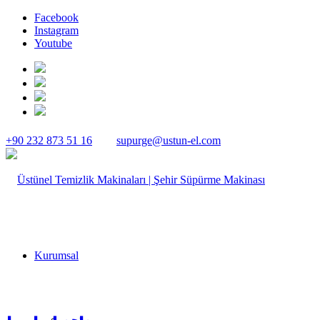
Facebook
Instagram
Youtube
+90 232 873 51 16
supurge@ustun-el.com
Kurumsal
من نحن