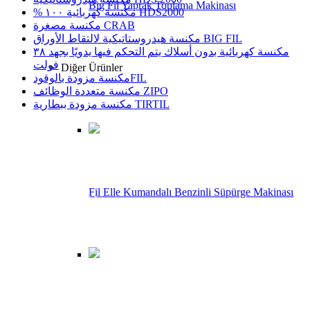
Big Fil Yaprak Toplama Makinası
% مكنسة كهربائية ١٠٠ HDS2000
مكنسة مصغرة CRAB
مكنسة هيدروستاتيكية لالتقاط الأوراق BIG FIL
مكنسة كهربائية بدون أسلاك يتم التحكم فيها يدويًا بجهد ٣٨
فولت
Diğer Ürünler
مكنسة مزودة بالوقودFIL
مكنسة متعددة الوظائف ZIPO
مكنسة مزودة ببطارية TIRTIL
اتصل بنا
هاتف
Fil Elle Kumandalı Benzinli Süpürge Makinası
+90 232 873 51 16 (3 Lines)
فاكس
+90 232 873 51 19
البريد الإلكتروني
supurge@ustun-el.com
العنوان