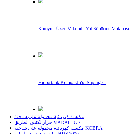
Kamyon Üzeri Vakumlu Yol Süpürme Makinası
تدرك استن-ال ماكينة، التي تضم علامات فيل و كراب و
ماراثون ضمن منتجاتها ، أن النظافة مطلب لا غنى عنها
للبشرية
آلات استن-ال، باستخدام معرفتها و خلفيتها وضعت أهدافها
كالجودة والصناعة الاقتصادية من أجل المضي قدما
Hidrostatik Kompakt Yol Süpürgesi
منتجات
مكنسة كهربائية محمولة على شاحنة
جرار لكنس الطريق MARATHON
مكنسة كهربائية محمولة على شاحنة KOBRA
مكنسة هيدروستاتيكية HDS 2000