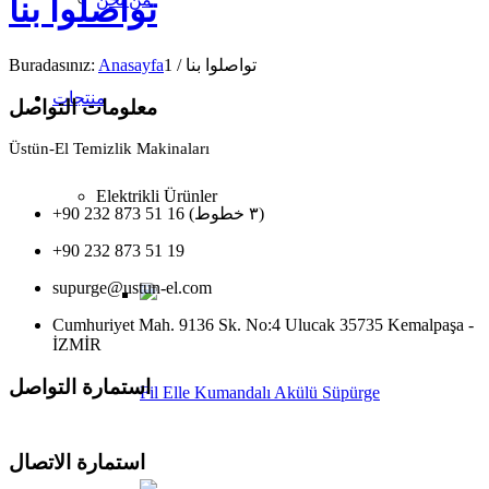
تواصلوا بنا
Buradasınız:
Anasayfa
1
/
تواصلوا بنا
منتجات
معلومات التواصل
Üstün-El Temizlik Makinaları
Elektrikli Ürünler
+90 232 873 51 16 (٣ خطوط)
+90 232 873 51 19
supurge@ustun-el.com
Cumhuriyet Mah. 9136 Sk. No:4 Ulucak 35735 Kemalpaşa -
İZMİR
استمارة التواصل
Fil Elle Kumandalı Akülü Süpürge
استمارة الاتصال