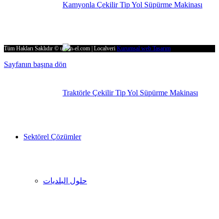
Kamyonla Çekilir Tip Yol Süpürme Makinası
No:4 Ulucak 35735 Kemalpasa – IZMIR / TURKEY
Tüm Hakları Saklıdır © ustun-el.com | Localveri
Kurumsal web Tasarım
Sayfanın başına dön
Traktörle Çekilir Tip Yol Süpürme Makinası
Sektörel Çözümler
حلول البلديات