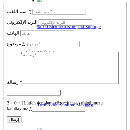
اسم-اللقب
*
البريد الإلكتروني
%100 Elektrikli Kompakt Süpürge
الهاتف
موضوع
*
Elektrikli Ürünler
رسالة
*
3 + 0 = ?
Lütfen denklemi çözerek insan olduğunuzu
Tırtıl Akülü Süpürge Makinası
kanıtlayınız
*