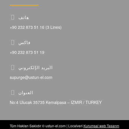
هاتف
+90 232 873 51 16 (3 Lines)
فاكس
+90 232 873 51 19
البريد الإلكتروني
supurge@ustun-el.com
العنوان
No:4 Ulucak 35735 Kemalpasa – IZMIR / TURKEY
Tüm Hakları Saklıdır © ustun-el.com | Localveri
Kurumsal web Tasarım