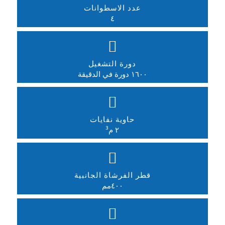
عدد الاسطوانات
٤
دورة التشغيل
١٦٠٠ دورة في الدقيقة
حاوية نفايات
٢ م³
قطر الفرشاة الجانبية
٤٠٠مم