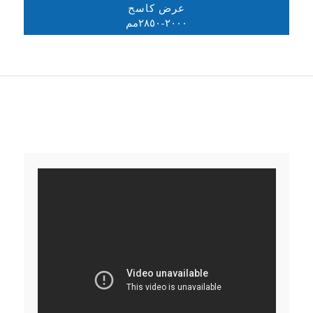
عرض كاسح
٢٠٠٠-٢٨٥٠مم