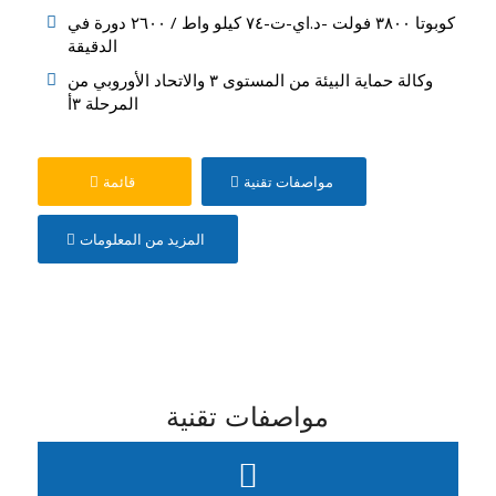
كوبوتا ٣٨٠٠ فولت -د.اي-ت-٧٤ كيلو واط / ٢٦٠٠ دورة في
الدقيقة
وكالة حماية البيئة من المستوى ٣ والاتحاد الأوروبي من
المرحلة ٣أ
مواصفات تقنية
قائمة
المزيد من المعلومات
مواصفات تقنية