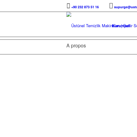
+90 232 873 51 16
supurge@ustu
Kurumsal
A propos