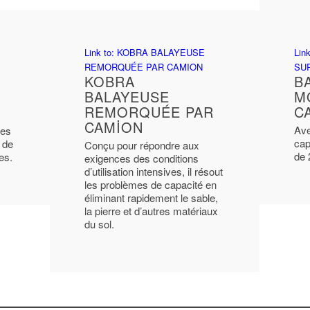
Link to: KOBRA BALAYEUSE
Lin
REMORQUÉE PAR CAMION
SU
KOBRA
B
BALAYEUSE
M
REMORQUÉE PAR
C
CAMION
Ave
nes
cap
 de
Conçu pour répondre aux
de 
es.
exigences des conditions
d’utilisation intensives, il résout
les problèmes de capacité en
éliminant rapidement le sable,
la pierre et d’autres matériaux
du sol.