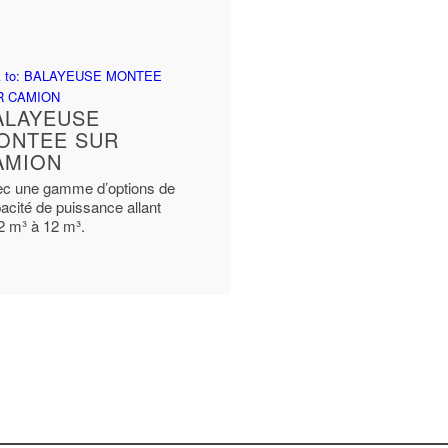
k to: BALAYEUSE MONTEE
R CAMION
ALAYEUSE
ONTEE SUR
AMION
c une gamme d’options de
acité de puissance allant
2 m³ à 12 m³.