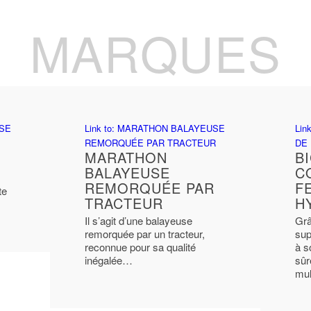
MARQUES
USE
Link to: MARATHON BALAYEUSE
Lin
REMORQUÉE PAR TRACTEUR
DE
MARATHON
BI
BALAYEUSE
C
REMORQUÉE PAR
F
te
TRACTEUR
H
Il s’agit d’une balayeuse
Grâ
remorquée par un tracteur,
sup
reconnue pour sa qualité
à s
inégalée…
sûr
mul