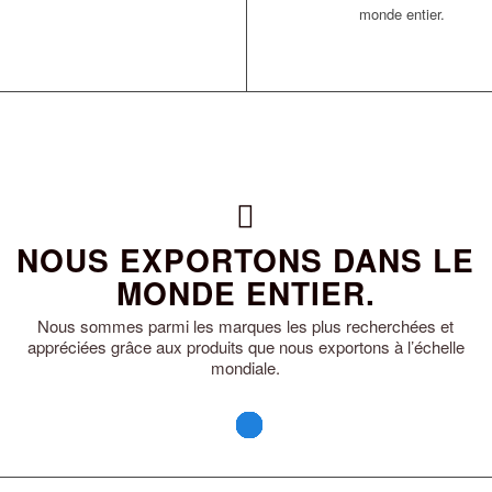
monde entier.
NOUS EXPORTONS DANS LE
MONDE ENTIER.
Nous sommes parmi les marques les plus recherchées et
appréciées grâce aux produits que nous exportons à l’échelle
mondiale.
10
11
12
13
14
1
2
3
4
5
6
7
8
9