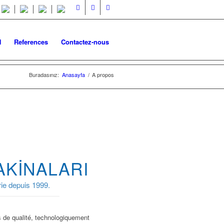
N
References
Contactez-nous
Buradasınız:
Anasayfa
/
A propos
AKINALARI
rie depuis 1999.
de qualité, technologiquement