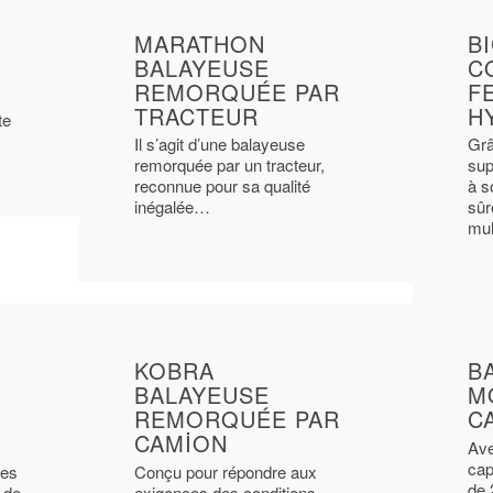
MARATHON
BI
BALAYEUSE
C
REMORQUÉE PAR
F
TRACTEUR
H
te
Il s’agit d’une balayeuse
Grâ
remorquée par un tracteur,
sup
reconnue pour sa qualité
à s
inégalée…
sûr
mul
KOBRA
B
BALAYEUSE
M
REMORQUÉE PAR
C
CAMION
Ave
cap
nes
Conçu pour répondre aux
de 
 de
exigences des conditions