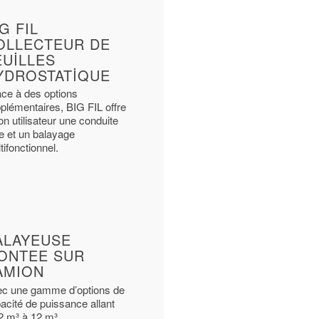
G FIL
OLLECTEUR DE
EUILLES
YDROSTATIQUE
ce à des options
plémentaires, BIG FIL offre
on utilisateur une conduite
e et un balayage
tifonctionnel.
ALAYEUSE
ONTEE SUR
AMION
c une gamme d’options de
acité de puissance allant
2 m³ à 12 m³.