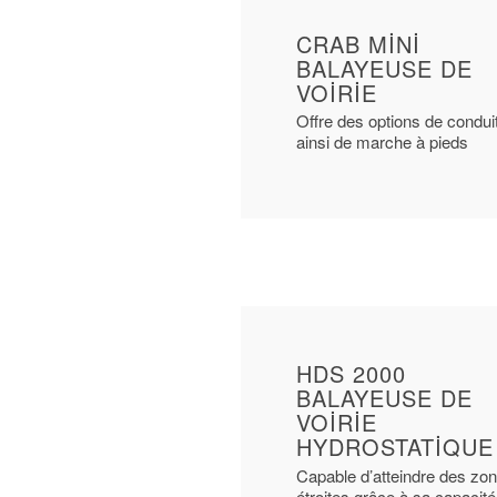
CRAB MİNİ
BALAYEUSE DE
VOİRİE
Offre des options de condui
ainsi de marche à pieds
HDS 2000
BALAYEUSE DE
VOIRIE
HYDROSTATIQUE
Capable d’atteindre des zo
étroites grâce à sa capacité