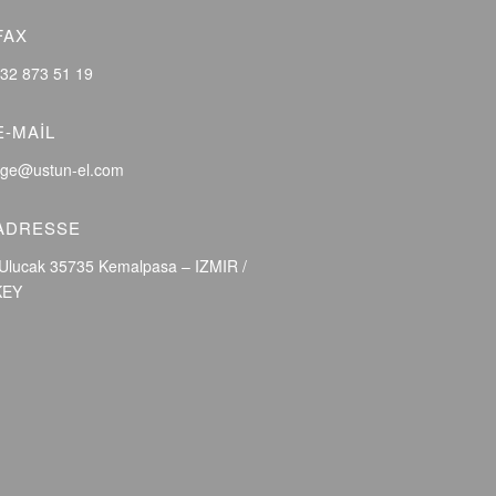
FAX
32 873 51 19
E-MAIL
rge@ustun-el.com
ADRESSE
Ulucak 35735 Kemalpasa – IZMIR /
KEY