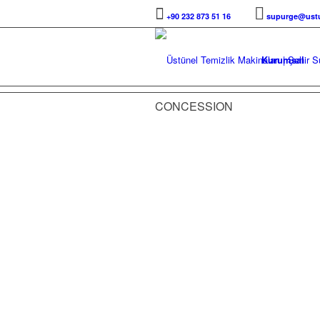
+90 232 873 51 16
supurge@ustu
Kurumsal
CONCESSION