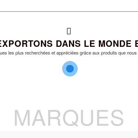
EXPORTONS DANS LE MONDE E
 les plus recherchées et appréciées grâce aux produits que nous e
10
11
12
13
14
1
2
3
4
5
6
7
8
9
MARQUES